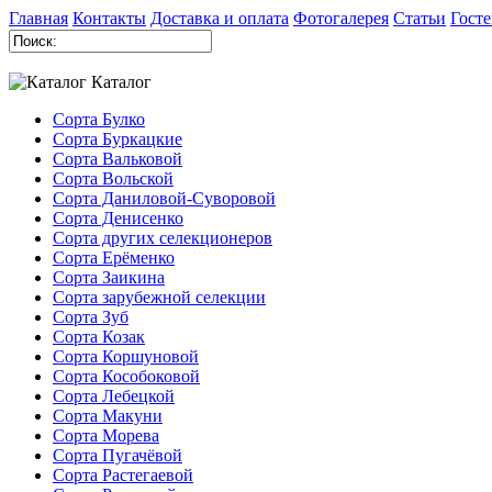
Главная
Контакты
Доставка и оплата
Фотогалерея
Статьи
Госте
Каталог
Сорта Булко
Сорта Буркацкие
Сорта Вальковой
Сорта Вольской
Сорта Даниловой-Суворовой
Сорта Денисенко
Сорта других селекционеров
Сорта Ерёменко
Сорта Заикина
Сорта зарубежной селекции
Сорта Зуб
Сорта Козак
Сорта Коршуновой
Сорта Кособоковой
Сорта Лебецкой
Сорта Макуни
Сорта Морева
Сорта Пугачёвой
Сорта Растегаевой