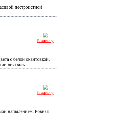
асивой пестроистной
В корзину
ета с белой окантовкой.
той листвой.
В корзину
мой напылением. Ровная