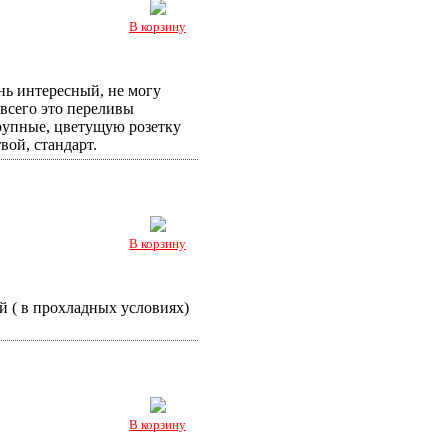
В корзину
нь интересный, не могу
 всего это переливы
рупные, цветущую розетку
вой, стандарт.
В корзину
й ( в прохладных условиях)
В корзину