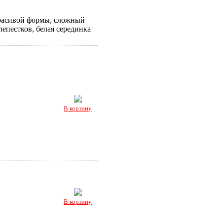
красивой формы, сложный
епестков, белая серединка
В корзину
В корзину