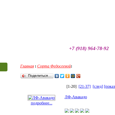
+7 (918) 964-78-92
лавная
Контакты
Доставка и оплата
Фотогале
Главная
:
Сорта Федосеевой
:
Поделиться…
[1-20]
[21-37]
[след]
[показ
ЛФ-Авакадо
подробнее...