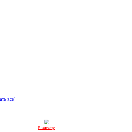
рея
Статьи
Гостевая
ать все]
В корзину