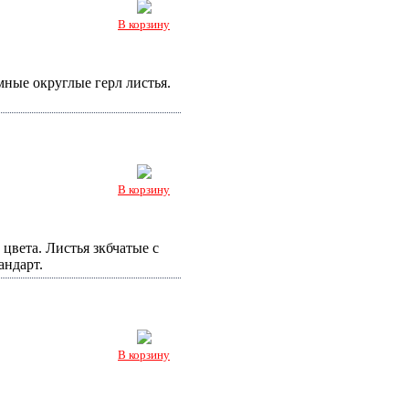
В корзину
ные округлые герл листья.
В корзину
цвета. Листья зкбчатые с
андарт.
В корзину