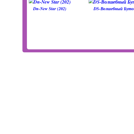
Dn-New Star (202)
DS-Волшебный Буто
НД-Хоровод
АВ-Розовое Шампанское
© 2012
Магазин фиалок