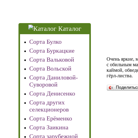
Каталог
Сорта Булко
Сорта Буркацкие
Сорта Вальковой
Очень яркие, 
с обильным ма
Сорта Вольской
каймой, обвед
гёрл-листва.
Сорта Даниловой-
Суворовой
Поделить
Сорта Денисенко
Сорта других
селекционеров
Сорта Ерёменко
Сорта Заикина
Сорта зарубежной