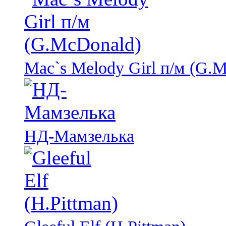
Mac`s Melody Girl п/м (G.
НД-Мамзелька