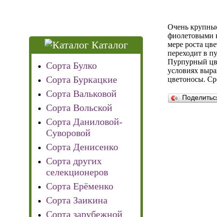
Очень крупные
фиолетовыми н
Каталог
мере роста цве
переходит в п
Пурпурный цве
Сорта Булко
условиях выра
Сорта Буркацкие
цветоносы. Ср
Сорта Вальковой
Поделить
Сорта Вольской
Сорта Даниловой-
Суворовой
Сорта Денисенко
Сорта других
селекционеров
Сорта Ерёменко
Сорта Заикина
Сорта зарубежной